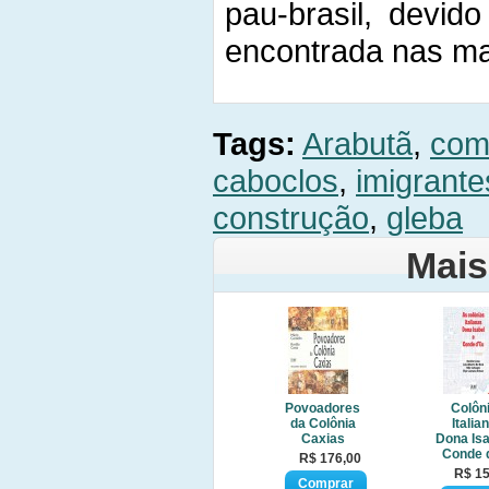
pau-brasil, devid
encontrada nas ma
Tags:
Arabutã
,
com
caboclos
,
imigrante
construção
,
gleba
Mais
Povoadores
Colôn
da Colônia
Italia
Caxias
Dona Isa
Conde 
R$ 176,00
R$ 15