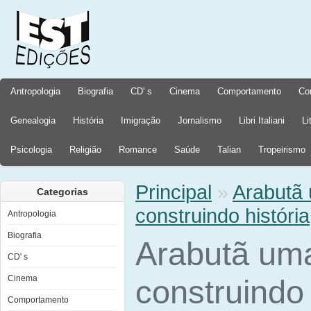
Antropologia
Biografia
CD' s
Cinema
Comportamento
Co
Genealogia
História
Imigração
Jornalismo
Libri Italiani
Li
Psicologia
Religião
Romance
Saúde
Talian
Tropeirismo
Principal
»
Arabutã
Categorias
construindo história
Antropologia
Biografia
Arabutã um
CD' s
Cinema
construindo 
Comportamento