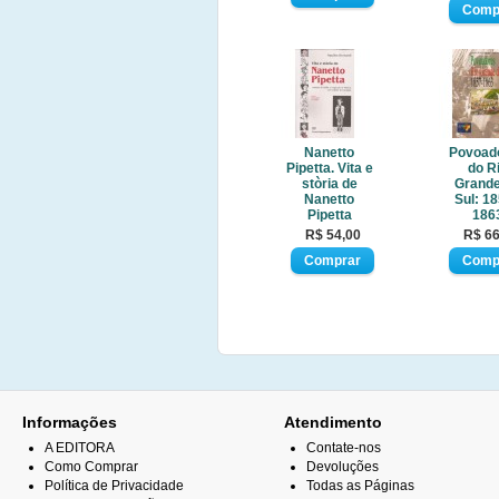
Nanetto
Povoad
Pipetta. Vita e
do R
stòria de
Grande
Nanetto
Sul: 18
Pipetta
186
R$ 54,00
R$ 66
Informações
Atendimento
A EDITORA
Contate-nos
Como Comprar
Devoluções
Política de Privacidade
Todas as Páginas