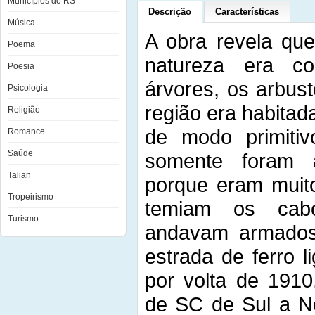
Municípios do RS
Descrição
Características
Música
A obra revela que
Poema
natureza era c
Poesia
árvores, os arbus
Psicologia
região era habitad
Religião
de modo primitiv
Romance
Saúde
somente foram a
Talian
porque eram muit
Tropeirismo
temiam os cabo
Turismo
andavam armados
estrada de ferro 
por volta de 1910
de SC de Sul a No