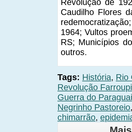
Revolução de 192
Caudilho Flores d
redemocratização;
1964; Vultos proe
RS; Municípios d
outros.
Tags:
História
,
Rio
Revolução Farroupi
Guerra do Paragua
Negrinho Pastoreio
chimarrão
,
epidemi
Mais