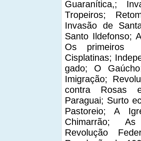
Guaranítica,; I
Tropeiros; Ret
Invasão de Sant
Santo Ildefonso; 
Os primeiros 
Cisplatinas; Indep
gado; O Gaúcho;
Imigração; Revolu
contra Rosas e
Paraguai; Surto e
Pastoreio; A Igr
Chimarrão; As
Revolução Federa