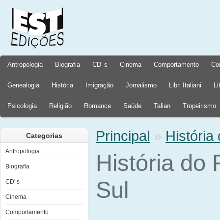
Antropologia
Biografia
CD' s
Cinema
Comportamento
Co
Genealogia
História
Imigração
Jornalismo
Libri Italiani
Li
Psicologia
Religião
Romance
Saúde
Talian
Tropeirismo
Principal
»
História
Categorias
Antropologia
História do
Biografia
Sul
CD' s
Cinema
Comportamento