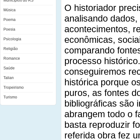
Municípios do RS
O historiador preci
Música
analisando dados, 
Poema
acontecimentos, re
Poesia
econômicas, sociai
Psicologia
comparando fontes
Religião
processo histórico
Romance
Saúde
conseguiremos reco
Talian
histórica porque o
Tropeirismo
puros, as fontes d
Turismo
bibliográficas são 
abrangem todo o fa
basta reproduzir fo
referida obra fez 