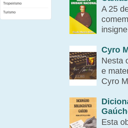
Tropeirismo
A 25 d
Turismo
comemo
insigne
Cyro M
Nesta 
e mater
Cyro Ma
Dicion
Gaúch
Esta ob