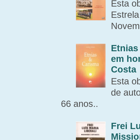
Esta ob
Estrela
Novemb
Etnias
em ho
Costa
Esta o
de aut
66 anos..
Frei Lu
Missio