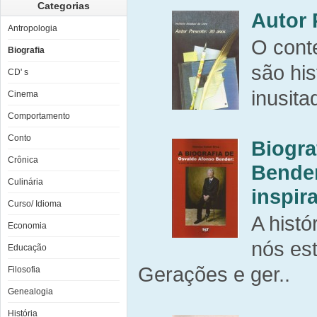
Categorias
Autor 
Antropologia
O cont
Biografia
são hi
CD' s
inusita
Cinema
Comportamento
Conto
Biogra
Crônica
Bender
Culinária
inspir
Curso/ Idioma
A hist
Economia
nós est
Educação
Gerações e ger..
Filosofia
Genealogia
História