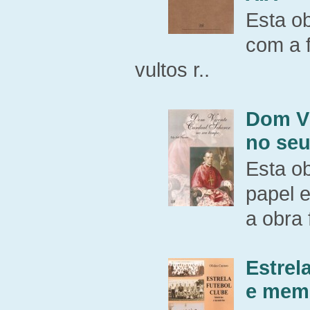
Esta o
com a 
vultos r..
Dom Vi
no se
Esta o
papel e
a obra 
Estrel
e mem