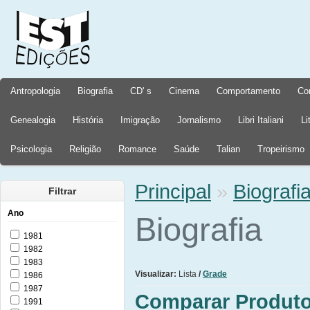
Antropologia
Biografia
CD' s
Cinema
Comportamento
Co
Genealogia
História
Imigração
Jornalismo
Libri Italiani
Li
Psicologia
Religião
Romance
Saúde
Talian
Tropeirismo
Principal
»
Biografi
Filtrar
Ano
Biografia
1981
1982
1983
Visualizar:
Lista
/
Grade
1986
1987
Comparar Produto
1991