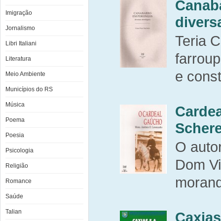
Canab
Imigração
divers
Jornalismo
Teria 
Libri Italiani
farroup
Literatura
e const
Meio Ambiente
Municípios do RS
Música
Carde
Poema
Schere
Poesia
O auto
Psicologia
Dom Vi
Religião
morand
Romance
Saúde
Talian
Caxias