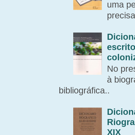
uma pe
precisa
Dicion
escrit
coloni
No pres
à biogr
bibliográfica..
Dicion
Riogra
XIX