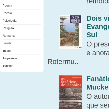
remoto
Poema
Poesia
Dois vi
Psicologia
Evangé
Religião
Sul
Romance
O pres
Saúde
e anota
Talian
Tropeirismo
Rotermu..
Turismo
Fanáti
Mucke
O autor
que se