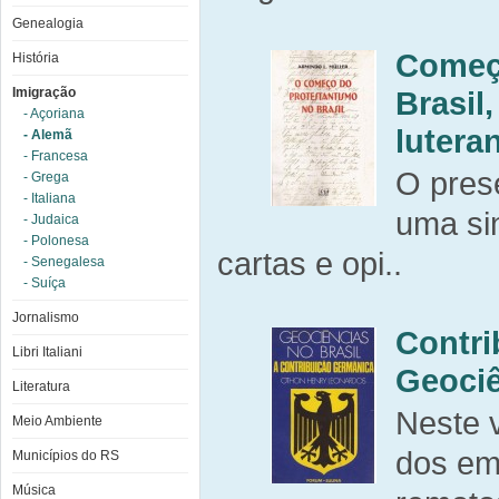
Genealogia
Começ
História
Imigração
Brasil
- Açoriana
lutera
- Alemã
- Francesa
O pres
- Grega
- Italiana
uma sin
- Judaica
- Polonesa
cartas e opi..
- Senegalesa
- Suíça
Jornalismo
Contri
Libri Italiani
Geociê
Literatura
Neste 
Meio Ambiente
dos em
Municípios do RS
Música