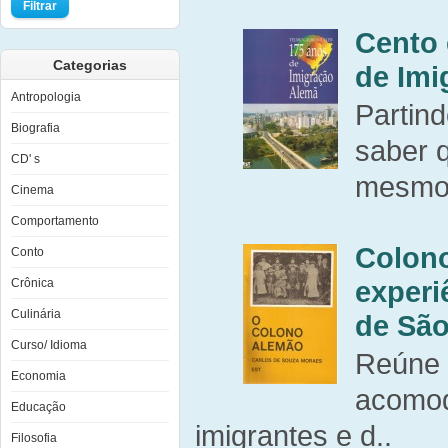
Filtrar
Cento 
Categorias
de Imi
Antropologia
Partin
Biografia
saber q
CD' s
mesmo 
Cinema
Comportamento
Colon
Conto
experiê
Crônica
Culinária
de Sã
Curso/ Idioma
Reúne 
Economia
acomod
Educação
imigrantes e d..
Filosofia