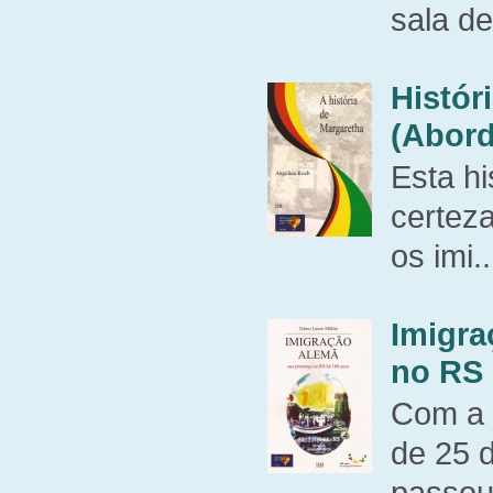
sala de
Histór
(Abord
Esta hi
certeza
os imi..
Imigra
no RS 
Com a 
de 25 
passou 