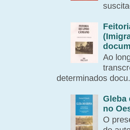
suscita
Feitor
(Imigr
docume
Ao long
transcr
determinados docu.
Gleba 
no Oes
O prese
do aut