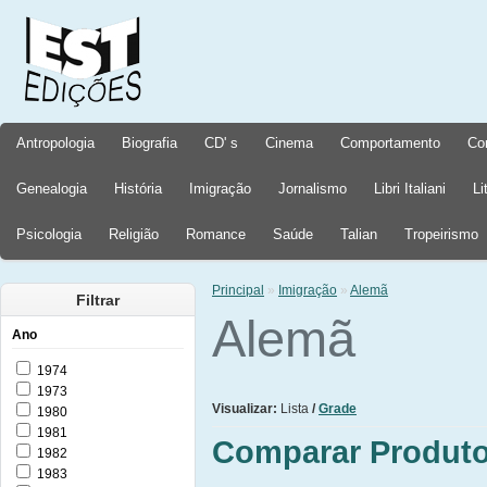
Antropologia
Biografia
CD' s
Cinema
Comportamento
Co
Genealogia
História
Imigração
Jornalismo
Libri Italiani
Li
Psicologia
Religião
Romance
Saúde
Talian
Tropeirismo
Principal
»
Imigração
»
Alemã
Filtrar
Alemã
Ano
1974
1973
Visualizar:
Lista
/
Grade
1980
1981
Comparar Produto
1982
1983