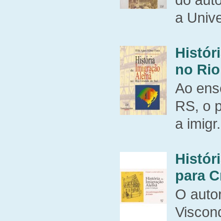
a Unive
Histór
no Rio
Ao ens
RS, o p
a imigr.
Histór
para C
O autor
Viscon