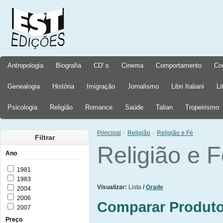
Antropologia
Biografia
CD' s
Cinema
Comportamento
Co
Genealogia
História
Imigração
Jornalismo
Libri Italiani
Li
Psicologia
Religião
Romance
Saúde
Talian
Tropeirismo
Principal
»
Religião
»
Religião e Fé
Filtrar
Religião e 
Ano
1981
1983
Visualizar:
Lista
/
Grade
2004
2006
Comparar Produto
2007
Preço