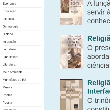
A funç
Economia
servir
Educação
conheci
Filosofia
Genealogia
História
Religi
Imigração
O prese
Jornalismo
abordar
Libri Italiani
ciência,
Literatura
Meio Ambiente
Municípios do RS
Religi
Música
Interf
Poema
O trinô
Poesia
constit