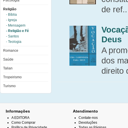
Psicologia
de ref..
Religião
- Bíblia
- Igreja
- Mensagem
Vocaç
- Religião e Fé
- Santos
Deus
- Teologia
A prom
Romance
dos mai
Saúde
direito 
Talian
Tropeirismo
Turismo
Informações
Atendimento
A EDITORA
Contate-nos
Como Comprar
Devoluções
Política de Privacidade
Todas as Páginas