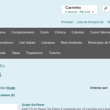
Carrinho
0 item(s) - R$ 0,00
Principal
Lista de Desejos (0)
M
ema
Comportamento
Conto
Crônica
Culinária
Curso/ Idioma
ornalismo
Libri Italiani
Literatura
Meio Ambiente
Municípios do
úde
Talian
Tropeirismo
Turismo
D' s
s
ista
/
Grade
Ordenar por:
odutos (0)
Grupo Sul Paion
Este CD do Grupo Sul Paion é composto por 13 canções em Líng