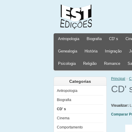
Antropologia
Biografia
CD' s
Cin
Genealogia
História
Imigração
J
Psicologia
Religião
Romance
Sa
Principal
»
C
Categorias
CD' 
Antropologia
Biografia
Visualizar:
L
CD' s
Comparar Pr
Cinema
Comportamento