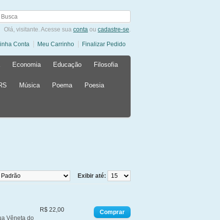
Olá, visitante. Acesse sua
conta
ou
cadastre-se
.
inha Conta
Meu Carrinho
Finalizar Pedido
Economia
Educação
Filosofia
 RS
Música
Poema
Poesia
Exibir até:
R$ 22,00
ua Vêneta do