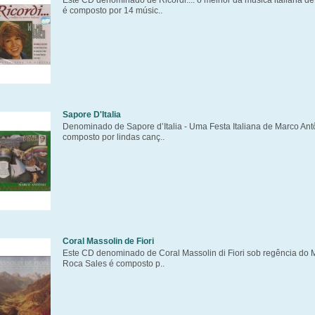
Este CD denominado de Ricordi.... o melhor da música italiana d
é composto por 14 músic..
Sapore D'Italia
Denominado de Sapore d’Italia - Uma Festa Italiana de Marco Ant
composto por lindas canç..
Coral Massolin de Fiori
Este CD denominado de Coral Massolin di Fiori sob regência do M
Roca Sales é composto p..