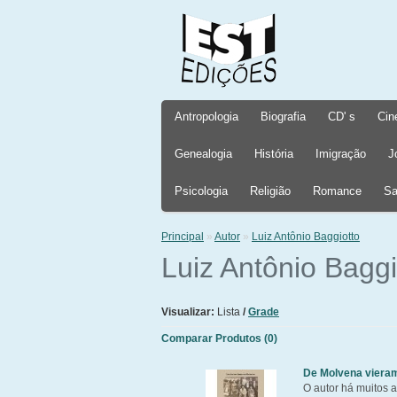
Antropologia
Biografia
CD' s
Cin
Genealogia
História
Imigração
J
Psicologia
Religião
Romance
Sa
Principal
»
Autor
»
Luiz Antônio Baggiotto
Luiz Antônio Baggi
Visualizar:
Lista
/
Grade
Comparar Produtos (0)
De Molvena vieram 
O autor há muitos a