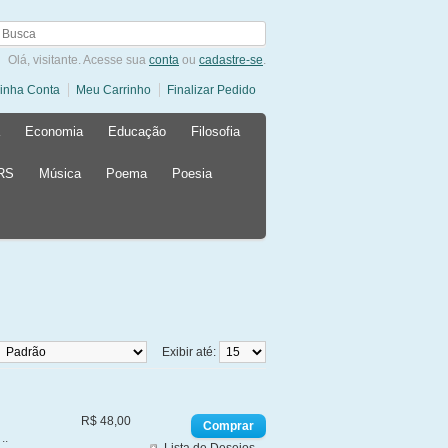
Olá, visitante. Acesse sua
conta
ou
cadastre-se
.
inha Conta
Meu Carrinho
Finalizar Pedido
Economia
Educação
Filosofia
 RS
Música
Poema
Poesia
Exibir até:
R$ 48,00
..