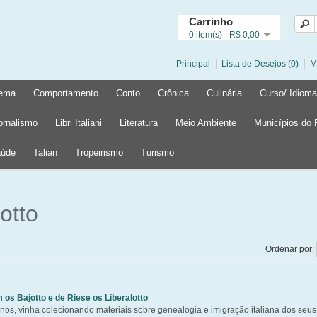
Carrinho
0 item(s) - R$ 0,00
Principal
Lista de Desejos (0)
M
ema
Comportamento
Conto
Crônica
Culinária
Curso/ Idioma
ornalismo
Libri Italiani
Literatura
Meio Ambiente
Municípios do
úde
Talian
Tropeirismo
Turismo
otto
Ordenar por:
os Bajotto e de Riese os Liberalotto
nos, vinha colecionando materiais sobre genealogia e imigração italiana dos seus 