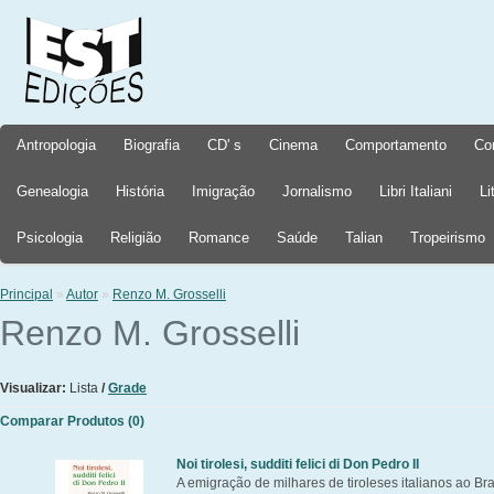
Antropologia
Biografia
CD' s
Cinema
Comportamento
Co
Genealogia
História
Imigração
Jornalismo
Libri Italiani
Li
Psicologia
Religião
Romance
Saúde
Talian
Tropeirismo
Principal
»
Autor
»
Renzo M. Grosselli
Renzo M. Grosselli
Visualizar:
Lista
/
Grade
Comparar Produtos (0)
Noi tirolesi, sudditi felici di Don Pedro II
A emigração de milhares de tiroleses italianos ao Bra