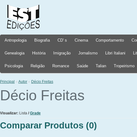
Antropologia
Biografia
CD' s
Cinema
Comportamento
Co
Genealogia
História
Imigração
Jornalismo
Libri Italiani
Li
Psicologia
Religião
Romance
Saúde
Talian
Tropeirismo
Principal
»
Autor
»
Décio Freitas
Décio Freitas
Visualizar:
Lista
/
Grade
Comparar Produtos (0)