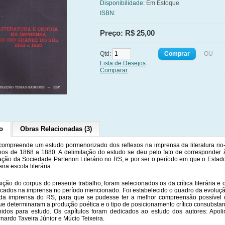
Disponibilidade:
Em Estoque
ISBN:
Preço: R$ 25,00
Qtd:
- OU -
Lista de Desejos
Comparar
o
Obras Relacionadas (3)
compreende um estudo pormenorizado dos reflexos na imprensa da literatura ri
nos de 1868 a 1880. A delimitação do estudo se deu pelo fato de corresponder
uação da Sociedade Partenon Literário no RS, e por ser o período em que o Esta
ira escola literária.
ção do corpus do presente trabalho, foram selecionados os da crítica literária e o
icados na imprensa no período mencionado. Foi estabelecido o quadro da evolução
e da imprensa do RS, para que se pudesse ter a melhor compreensão possível 
ue determinaram a produção poética e o tipo de posicionamento crítico consubsta
nidos para estudo. Os capítulos foram dedicados ao estudo dos autores: Apoli
rnardo Taveira Júnior e Múcio Teixeira.