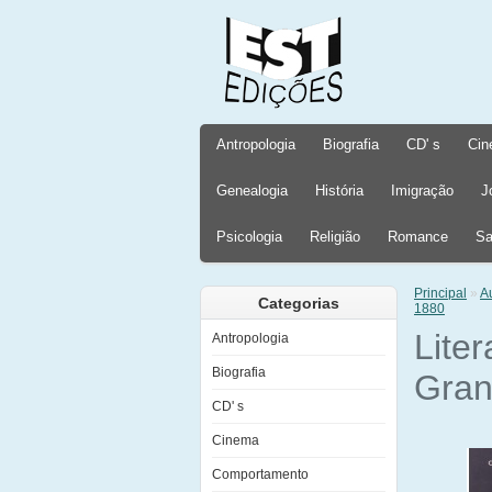
Antropologia
Biografia
CD' s
Cin
Genealogia
História
Imigração
J
Psicologia
Religião
Romance
Sa
Principal
»
A
Categorias
1880
Liter
Antropologia
Biografia
Gran
CD' s
Cinema
Comportamento