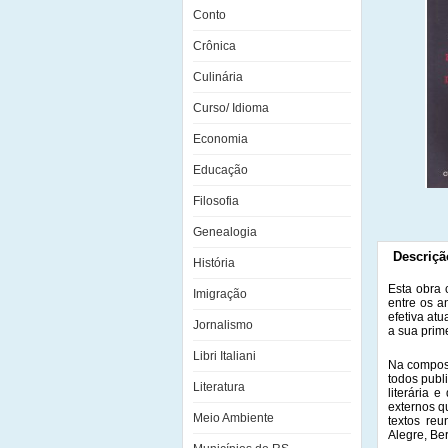
Conto
Crônica
Culinária
Curso/ Idioma
Economia
Educação
Filosofia
Genealogia
Descriçã
História
Esta obra 
Imigração
entre os a
efetiva at
Jornalismo
a sua prime
Libri Italiani
Na composi
todos publ
Literatura
literária 
externos q
Meio Ambiente
textos reu
Alegre, Be