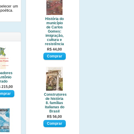
belecer um
 poética.
História do
município
de Carlos
Gomes:
imigração,
cultura e
resistência
R$ 44,00
oadores
Antônio
rado
 215,00
Construtores
de história
8. famílias
italianas do
Brasil
R$ 56,00