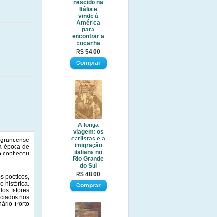
nascido na
Itália e
vindo à
América
para
encontrar a
cocanha
R$ 54,00
A longa
viagem: os
carlistas e a
o-grandense
imigração
 à época de
italiana no
do conheceu
Rio Grande
do Sul
R$ 48,00
s poéticos,
 histórica,
dos fatores
nciados nos
nário Porto