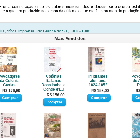
ez uma comparação entre os autores mencionados e depois, se procurou esta
ntre o que era produzido no campo da crítica e o que era feito na área da produção
ura
,
crítica
,
imprensa
,
Rio Grande do Sul
,
1868 - 1880
Mais Vendidos
Povoadores
Colônias
Imigrantes
Pov
da Colônia
Italianas
alemães.
de 
Caxias
Dona Isabel e
1824-1853
P
Conde d’Eu
R$ 176,00
R$ 158,00
R$
R$ 156,00