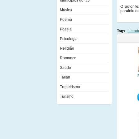
Municípios do RS
O autor f
Música
paralelo e
Poema
Poesia
Tags:
Literat
Psicologia
Religião
Romance
Saúde
Talian
Tropeirismo
Turismo