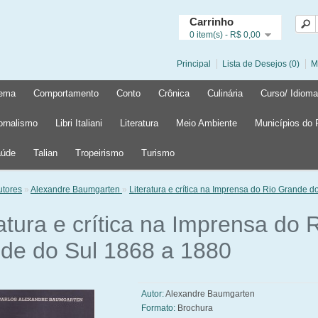
Carrinho
0 item(s) - R$ 0,00
Principal
Lista de Desejos (0)
M
ema
Comportamento
Conto
Crônica
Culinária
Curso/ Idioma
ornalismo
Libri Italiani
Literatura
Meio Ambiente
Municípios do
úde
Talian
Tropeirismo
Turismo
utores
»
Alexandre Baumgarten
»
Literatura e crítica na Imprensa do Rio Grande d
atura e crítica na Imprensa do 
de do Sul 1868 a 1880
Autor:
Alexandre Baumgarten
Formato:
Brochura