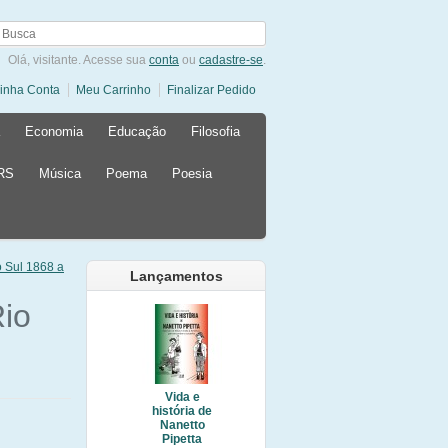
Olá, visitante. Acesse sua
conta
ou
cadastre-se
.
inha Conta
Meu Carrinho
Finalizar Pedido
Economia
Educação
Filosofia
 RS
Música
Poema
Poesia
o Sul 1868 a
Lançamentos
Rio
Vida e
história de
Nanetto
Pipetta