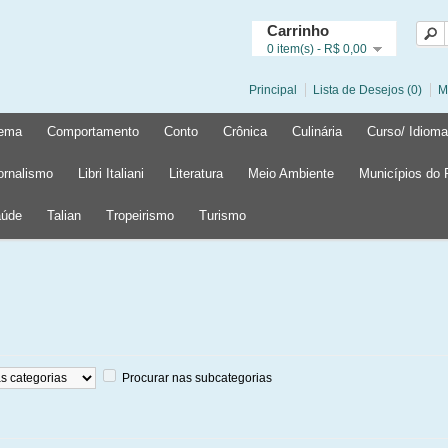
Carrinho
0 item(s) - R$ 0,00
Principal
Lista de Desejos (0)
M
ema
Comportamento
Conto
Crônica
Culinária
Curso/ Idioma
ornalismo
Libri Italiani
Literatura
Meio Ambiente
Municípios do
úde
Talian
Tropeirismo
Turismo
Procurar nas subcategorias