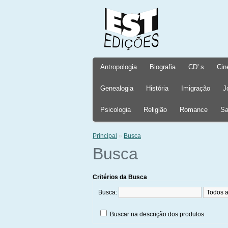
Antropologia
Biografia
CD' s
Cin
Genealogia
História
Imigração
J
Psicologia
Religião
Romance
Sa
Principal
»
Busca
Busca
Critérios da Busca
Busca:
Buscar na descrição dos produtos