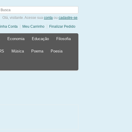
Olá, visitante. Acesse sua
conta
ou
cadastre-se
.
inha Conta
Meu Carrinho
Finalizar Pedido
Economia
Educação
Filosofia
 RS
Música
Poema
Poesia