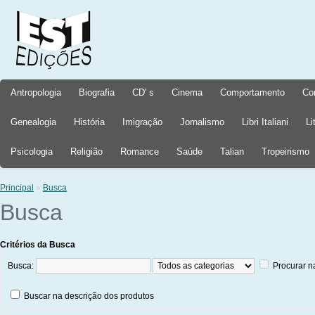
Antropologia
Biografia
CD' s
Cinema
Comportamento
Co
Genealogia
História
Imigração
Jornalismo
Libri Italiani
Li
Psicologia
Religião
Romance
Saúde
Talian
Tropeirismo
Principal
»
Busca
Busca
Critérios da Busca
Busca:
Procurar n
Buscar na descrição dos produtos