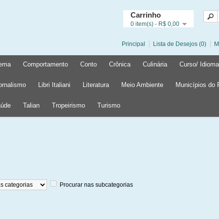
Carrinho
0 item(s) - R$ 0,00
Principal
Lista de Desejos (0)
M
ema
Comportamento
Conto
Crônica
Culinária
Curso/ Idioma
ornalismo
Libri Italiani
Literatura
Meio Ambiente
Municípios do
úde
Talian
Tropeirismo
Turismo
Procurar nas subcategorias