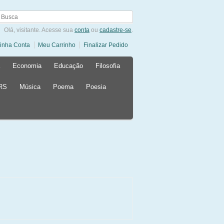
Olá, visitante. Acesse sua
conta
ou
cadastre-se
.
inha Conta
Meu Carrinho
Finalizar Pedido
Economia
Educação
Filosofia
 RS
Música
Poema
Poesia