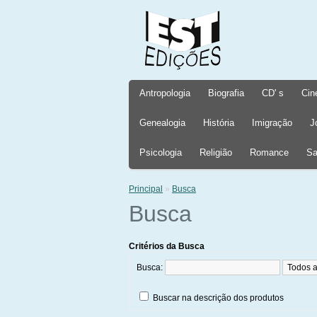
Antropologia
Biografia
CD' s
Cin
Genealogia
História
Imigração
J
Psicologia
Religião
Romance
Sa
Principal
»
Busca
Busca
Critérios da Busca
Busca:
Buscar na descrição dos produtos