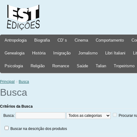
Antropologia
Biografia
CD' s
Cinema
Comportamento
Co
Genealogia
História
Imigração
Jornalismo
Libri Italiani
Li
Psicologia
Religião
Romance
Saúde
Talian
Tropeirismo
Principal
»
Busca
Busca
Critérios da Busca
Busca:
Procurar n
Buscar na descrição dos produtos