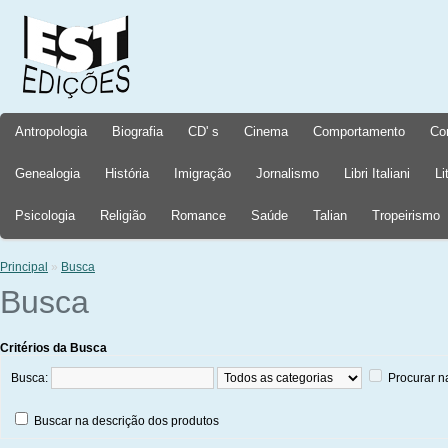
Antropologia
Biografia
CD' s
Cinema
Comportamento
Co
Genealogia
História
Imigração
Jornalismo
Libri Italiani
Li
Psicologia
Religião
Romance
Saúde
Talian
Tropeirismo
Principal
»
Busca
Busca
Critérios da Busca
Busca:
Procurar n
Buscar na descrição dos produtos