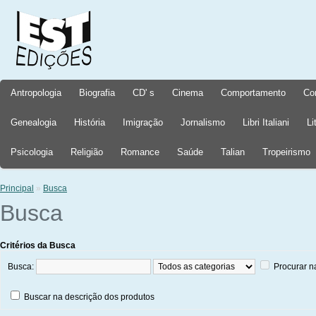
Antropologia
Biografia
CD' s
Cinema
Comportamento
Co
Genealogia
História
Imigração
Jornalismo
Libri Italiani
Li
Psicologia
Religião
Romance
Saúde
Talian
Tropeirismo
Principal
»
Busca
Busca
Critérios da Busca
Busca:
Procurar n
Buscar na descrição dos produtos