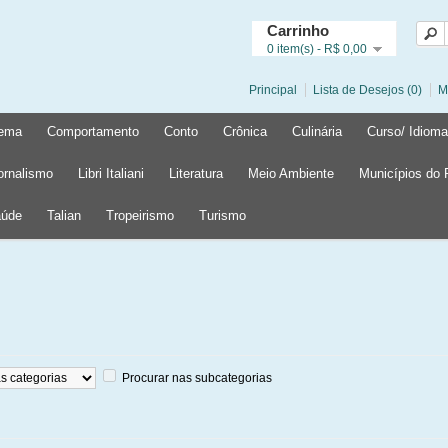
Carrinho
0 item(s) - R$ 0,00
Principal
Lista de Desejos (0)
M
ema
Comportamento
Conto
Crônica
Culinária
Curso/ Idioma
ornalismo
Libri Italiani
Literatura
Meio Ambiente
Municípios do
úde
Talian
Tropeirismo
Turismo
Procurar nas subcategorias