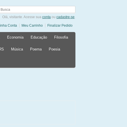
Olá, visitante. Acesse sua
conta
ou
cadastre-se
.
inha Conta
Meu Carrinho
Finalizar Pedido
Economia
Educação
Filosofia
 RS
Música
Poema
Poesia