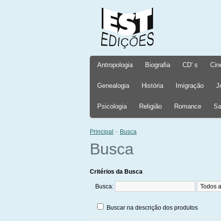
Antropologia
Biografia
CD' s
Cin
Genealogia
História
Imigração
J
Psicologia
Religião
Romance
Sa
Principal
»
Busca
Busca
Critérios da Busca
Busca:
Buscar na descrição dos produtos