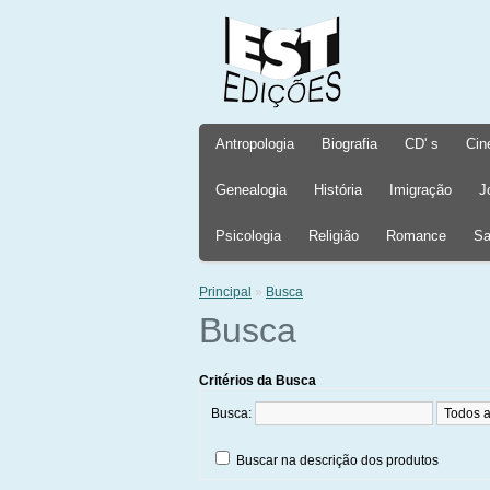
Antropologia
Biografia
CD' s
Cin
Genealogia
História
Imigração
J
Psicologia
Religião
Romance
Sa
Principal
»
Busca
Busca
Critérios da Busca
Busca:
Buscar na descrição dos produtos