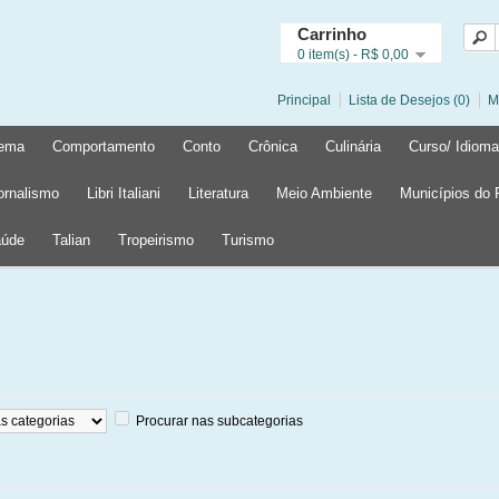
Carrinho
0 item(s) - R$ 0,00
Principal
Lista de Desejos (0)
M
ema
Comportamento
Conto
Crônica
Culinária
Curso/ Idioma
ornalismo
Libri Italiani
Literatura
Meio Ambiente
Municípios do
úde
Talian
Tropeirismo
Turismo
Procurar nas subcategorias