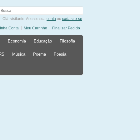
Olá, visitante. Acesse sua
conta
ou
cadastre-se
.
inha Conta
Meu Carrinho
Finalizar Pedido
Economia
Educação
Filosofia
 RS
Música
Poema
Poesia