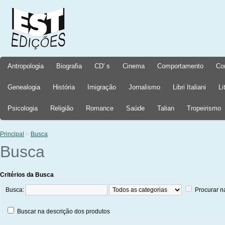
Antropologia
Biografia
CD' s
Cinema
Comportamento
Co
Genealogia
História
Imigração
Jornalismo
Libri Italiani
Li
Psicologia
Religião
Romance
Saúde
Talian
Tropeirismo
Principal
»
Busca
Busca
Critérios da Busca
Busca:
Procurar n
Buscar na descrição dos produtos