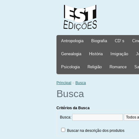
Antropologia
Biografia
CD' s
Cin
Genealogia
História
Imigração
J
Psicologia
Religião
Romance
Sa
Principal
»
Busca
Busca
Critérios da Busca
Busca:
Buscar na descrição dos produtos