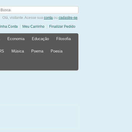
Olá, visitante. Acesse sua
conta
ou
cadastre-se
.
inha Conta
Meu Carrinho
Finalizar Pedido
Economia
Educação
Filosofia
 RS
Música
Poema
Poesia