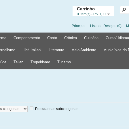
Carrinho
0 item(s) - R$ 0,00
Principal
Lista de Desejos (0)
M
ema
Comportamento
Conto
Crônica
Culinária
Curso/ Idioma
ornalismo
Libri Italiani
Literatura
Meio Ambiente
Municípios do
úde
Talian
Tropeirismo
Turismo
Procurar nas subcategorias