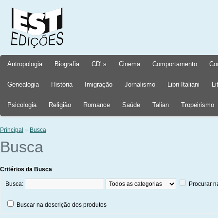
Antropologia
Biografia
CD' s
Cinema
Comportamento
Co
Genealogia
História
Imigração
Jornalismo
Libri Italiani
Li
Psicologia
Religião
Romance
Saúde
Talian
Tropeirismo
Principal
»
Busca
Busca
Critérios da Busca
Busca:
Procurar n
Buscar na descrição dos produtos