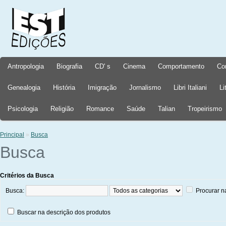
Antropologia
Biografia
CD' s
Cinema
Comportamento
Co
Genealogia
História
Imigração
Jornalismo
Libri Italiani
Li
Psicologia
Religião
Romance
Saúde
Talian
Tropeirismo
Principal
»
Busca
Busca
Critérios da Busca
Busca:
Procurar n
Buscar na descrição dos produtos