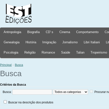
Antropologia
Biografia
CD' s
Cinema
Comportamento
Co
Genealogia
História
Imigração
Jornalismo
Libri Italiani
Li
Psicologia
Religião
Romance
Saúde
Talian
Tropeirismo
Principal
»
Busca
Busca
Critérios da Busca
Busca:
Procurar n
Buscar na descrição dos produtos