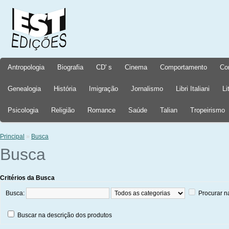
Antropologia
Biografia
CD' s
Cinema
Comportamento
Co
Genealogia
História
Imigração
Jornalismo
Libri Italiani
Li
Psicologia
Religião
Romance
Saúde
Talian
Tropeirismo
Principal
»
Busca
Busca
Critérios da Busca
Busca:
Procurar n
Buscar na descrição dos produtos