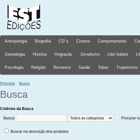
Antropologia
Biografia
CD' s
Cinema
Comportamento
Co
Genealogia
História
Imigração
Jornalismo
Libri Italiani
Li
Psicologia
Religião
Romance
Saúde
Talian
Tropeirismo
Principal
»
Busca
Busca
Critérios da Busca
Busca:
Procurar n
Buscar na descrição dos produtos