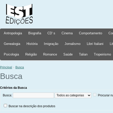
Antropologia
Biografia
CD' s
Cinema
Comportamento
Co
Genealogia
História
Imigração
Jornalismo
Libri Italiani
Li
Psicologia
Religião
Romance
Saúde
Talian
Tropeirismo
Principal
»
Busca
Busca
Critérios da Busca
Busca:
Procurar n
Buscar na descrição dos produtos