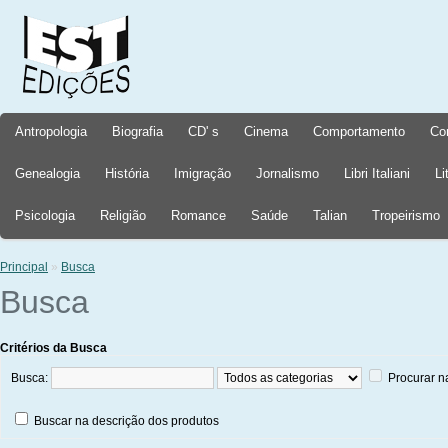
Antropologia
Biografia
CD' s
Cinema
Comportamento
Co
Genealogia
História
Imigração
Jornalismo
Libri Italiani
Li
Psicologia
Religião
Romance
Saúde
Talian
Tropeirismo
Principal
»
Busca
Busca
Critérios da Busca
Busca:
Procurar n
Buscar na descrição dos produtos