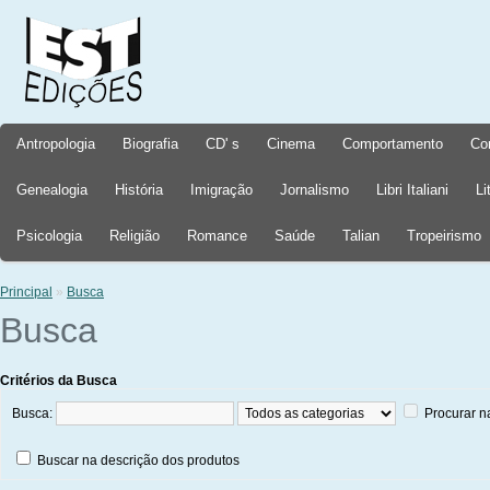
Antropologia
Biografia
CD' s
Cinema
Comportamento
Co
Genealogia
História
Imigração
Jornalismo
Libri Italiani
Li
Psicologia
Religião
Romance
Saúde
Talian
Tropeirismo
Principal
»
Busca
Busca
Critérios da Busca
Busca:
Procurar n
Buscar na descrição dos produtos