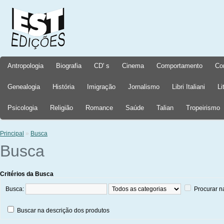
Antropologia
Biografia
CD' s
Cinema
Comportamento
Co
Genealogia
História
Imigração
Jornalismo
Libri Italiani
Li
Psicologia
Religião
Romance
Saúde
Talian
Tropeirismo
Principal
»
Busca
Busca
Critérios da Busca
Busca:
Procurar n
Buscar na descrição dos produtos