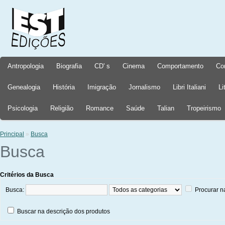
Antropologia
Biografia
CD' s
Cinema
Comportamento
Co
Genealogia
História
Imigração
Jornalismo
Libri Italiani
Li
Psicologia
Religião
Romance
Saúde
Talian
Tropeirismo
Principal
»
Busca
Busca
Critérios da Busca
Busca:
Procurar n
Buscar na descrição dos produtos