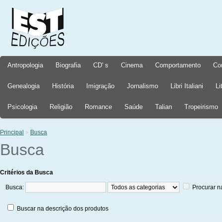
Antropologia
Biografia
CD' s
Cinema
Comportamento
Co
Genealogia
História
Imigração
Jornalismo
Libri Italiani
Li
Psicologia
Religião
Romance
Saúde
Talian
Tropeirismo
Principal
»
Busca
Busca
Critérios da Busca
Busca:
Procurar n
Buscar na descrição dos produtos