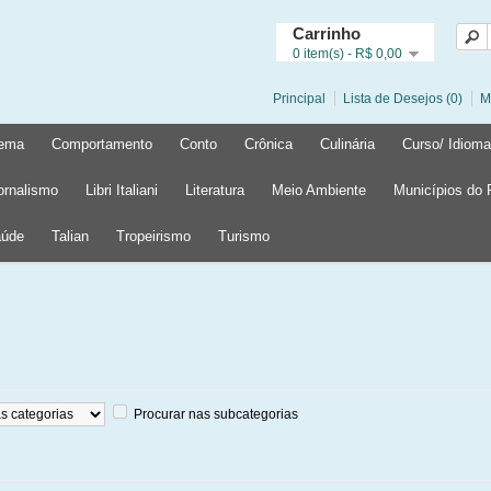
Carrinho
0 item(s) - R$ 0,00
Principal
Lista de Desejos (0)
M
ema
Comportamento
Conto
Crônica
Culinária
Curso/ Idioma
ornalismo
Libri Italiani
Literatura
Meio Ambiente
Municípios do
úde
Talian
Tropeirismo
Turismo
Procurar nas subcategorias