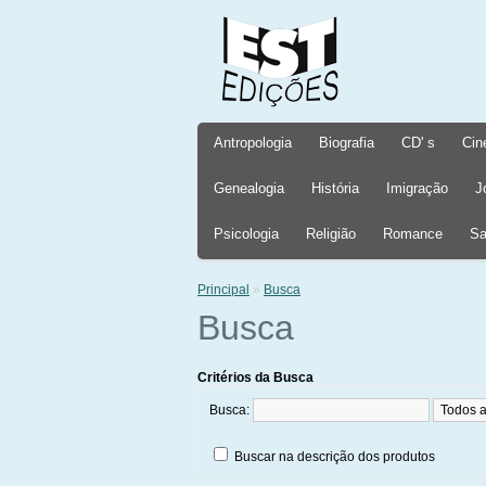
Antropologia
Biografia
CD' s
Cin
Genealogia
História
Imigração
J
Psicologia
Religião
Romance
Sa
Principal
»
Busca
Busca
Critérios da Busca
Busca:
Buscar na descrição dos produtos