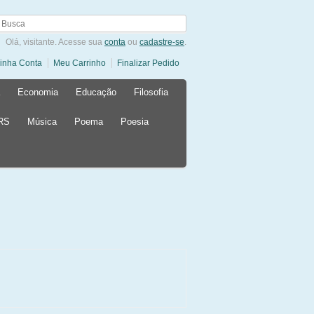
Olá, visitante. Acesse sua
conta
ou
cadastre-se
.
inha Conta
Meu Carrinho
Finalizar Pedido
Economia
Educação
Filosofia
 RS
Música
Poema
Poesia