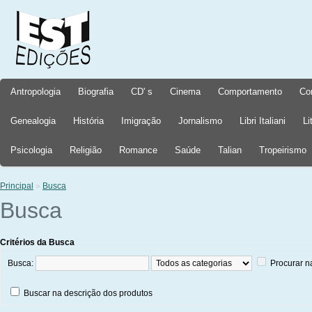
Antropologia
Biografia
CD' s
Cinema
Comportamento
Co
Genealogia
História
Imigração
Jornalismo
Libri Italiani
Li
Psicologia
Religião
Romance
Saúde
Talian
Tropeirismo
Principal
»
Busca
Busca
Critérios da Busca
Busca:
Procurar n
Buscar na descrição dos produtos