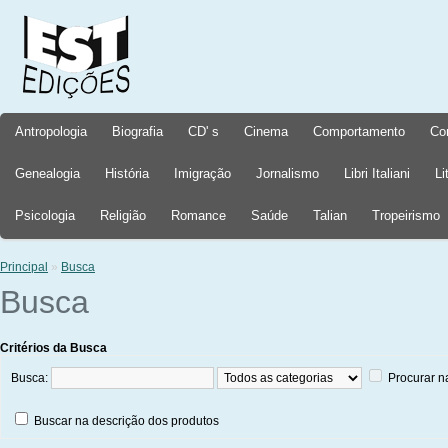
Antropologia
Biografia
CD' s
Cinema
Comportamento
Co
Genealogia
História
Imigração
Jornalismo
Libri Italiani
Li
Psicologia
Religião
Romance
Saúde
Talian
Tropeirismo
Principal
»
Busca
Busca
Critérios da Busca
Busca:
Procurar n
Buscar na descrição dos produtos