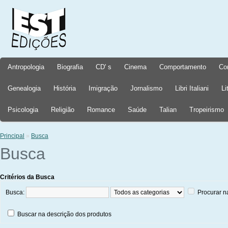
Antropologia
Biografia
CD' s
Cinema
Comportamento
Co
Genealogia
História
Imigração
Jornalismo
Libri Italiani
Li
Psicologia
Religião
Romance
Saúde
Talian
Tropeirismo
Principal
»
Busca
Busca
Critérios da Busca
Busca:
Procurar n
Buscar na descrição dos produtos