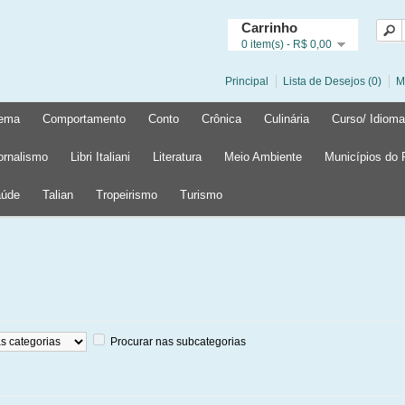
Carrinho
0 item(s) - R$ 0,00
Principal
Lista de Desejos (0)
M
ema
Comportamento
Conto
Crônica
Culinária
Curso/ Idioma
ornalismo
Libri Italiani
Literatura
Meio Ambiente
Municípios do
úde
Talian
Tropeirismo
Turismo
Procurar nas subcategorias