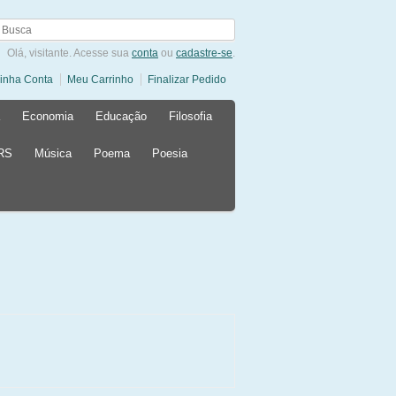
Olá, visitante. Acesse sua
conta
ou
cadastre-se
.
inha Conta
Meu Carrinho
Finalizar Pedido
Economia
Educação
Filosofia
 RS
Música
Poema
Poesia