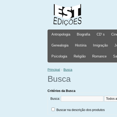
Antropologia
Biografia
CD' s
Cin
Genealogia
História
Imigração
J
Psicologia
Religião
Romance
Sa
Principal
»
Busca
Busca
Critérios da Busca
Busca:
Buscar na descrição dos produtos