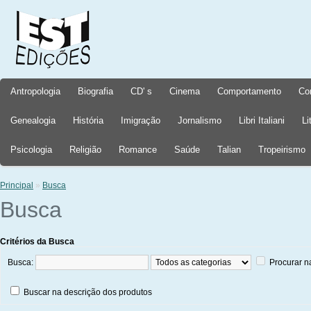
Antropologia
Biografia
CD' s
Cinema
Comportamento
Co
Genealogia
História
Imigração
Jornalismo
Libri Italiani
Li
Psicologia
Religião
Romance
Saúde
Talian
Tropeirismo
Principal
»
Busca
Busca
Critérios da Busca
Busca:
Procurar n
Buscar na descrição dos produtos