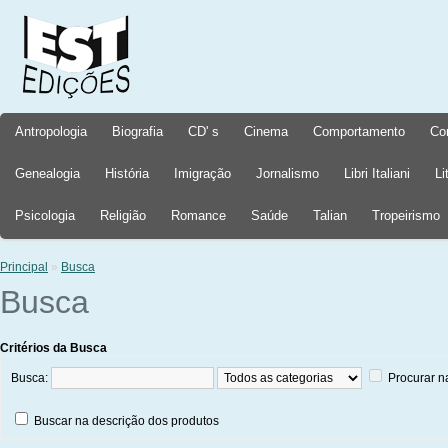
Antropologia
Biografia
CD' s
Cinema
Comportamento
Co
Genealogia
História
Imigração
Jornalismo
Libri Italiani
Li
Psicologia
Religião
Romance
Saúde
Talian
Tropeirismo
Principal
»
Busca
Busca
Critérios da Busca
Busca:
Procurar n
Buscar na descrição dos produtos