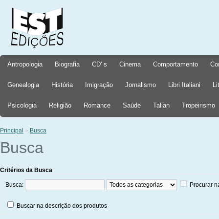
Antropologia
Biografia
CD' s
Cinema
Comportamento
Co
Genealogia
História
Imigração
Jornalismo
Libri Italiani
Li
Psicologia
Religião
Romance
Saúde
Talian
Tropeirismo
Principal
»
Busca
Busca
Critérios da Busca
Busca:
Procurar n
Buscar na descrição dos produtos