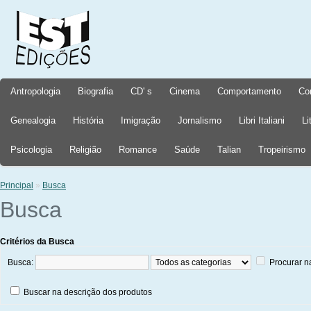
Antropologia
Biografia
CD' s
Cinema
Comportamento
Co
Genealogia
História
Imigração
Jornalismo
Libri Italiani
Li
Psicologia
Religião
Romance
Saúde
Talian
Tropeirismo
Principal
»
Busca
Busca
Critérios da Busca
Busca:
Procurar n
Buscar na descrição dos produtos