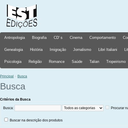
Antropologia
Biografia
CD' s
Cinema
Comportamento
Co
Genealogia
História
Imigração
Jornalismo
Libri Italiani
Li
Psicologia
Religião
Romance
Saúde
Talian
Tropeirismo
Principal
»
Busca
Busca
Critérios da Busca
Busca:
Procurar n
Buscar na descrição dos produtos