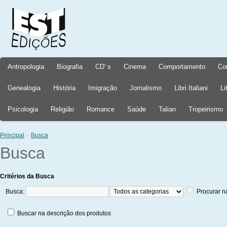
Antropologia
Biografia
CD' s
Cinema
Comportamento
Co
Genealogia
História
Imigração
Jornalismo
Libri Italiani
Li
Psicologia
Religião
Romance
Saúde
Talian
Tropeirismo
Principal
»
Busca
Busca
Critérios da Busca
Busca:
Procurar n
Buscar na descrição dos produtos