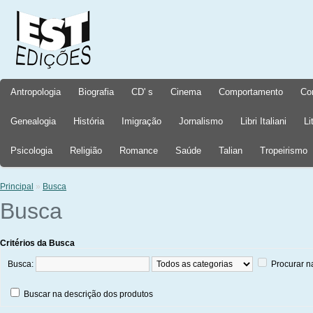
Antropologia
Biografia
CD' s
Cinema
Comportamento
Co
Genealogia
História
Imigração
Jornalismo
Libri Italiani
Li
Psicologia
Religião
Romance
Saúde
Talian
Tropeirismo
Principal
»
Busca
Busca
Critérios da Busca
Busca:
Procurar n
Buscar na descrição dos produtos