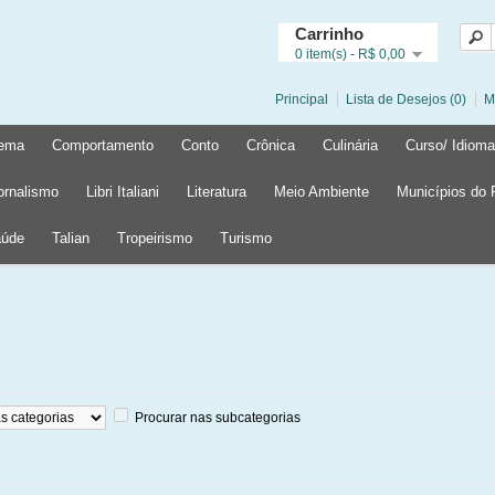
Carrinho
0 item(s) - R$ 0,00
Principal
Lista de Desejos (0)
M
ema
Comportamento
Conto
Crônica
Culinária
Curso/ Idioma
ornalismo
Libri Italiani
Literatura
Meio Ambiente
Municípios do
úde
Talian
Tropeirismo
Turismo
Procurar nas subcategorias