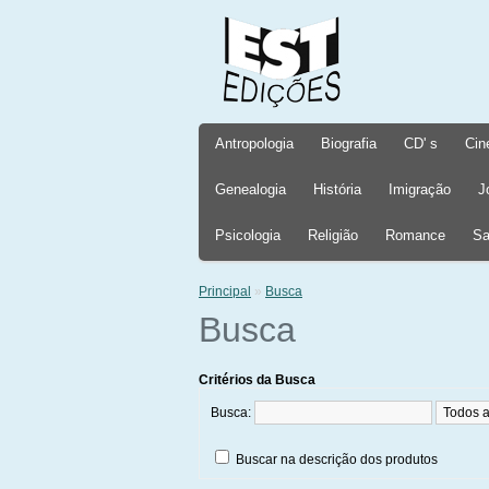
Antropologia
Biografia
CD' s
Cin
Genealogia
História
Imigração
J
Psicologia
Religião
Romance
Sa
Principal
»
Busca
Busca
Critérios da Busca
Busca:
Buscar na descrição dos produtos