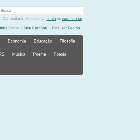
Olá, visitante. Acesse sua
conta
ou
cadastre-se
.
inha Conta
Meu Carrinho
Finalizar Pedido
Economia
Educação
Filosofia
 RS
Música
Poema
Poesia