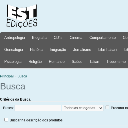
Antropologia
Biografia
CD' s
Cinema
Comportamento
Co
Genealogia
História
Imigração
Jornalismo
Libri Italiani
Li
Psicologia
Religião
Romance
Saúde
Talian
Tropeirismo
Principal
»
Busca
Busca
Critérios da Busca
Busca:
Procurar n
Buscar na descrição dos produtos