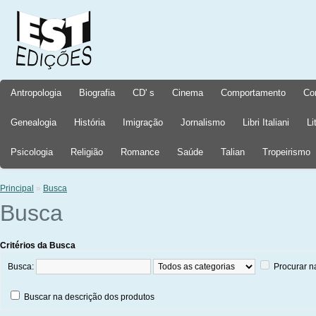
Antropologia
Biografia
CD' s
Cinema
Comportamento
Co
Genealogia
História
Imigração
Jornalismo
Libri Italiani
Li
Psicologia
Religião
Romance
Saúde
Talian
Tropeirismo
Principal
»
Busca
Busca
Critérios da Busca
Busca:
Procurar n
Buscar na descrição dos produtos