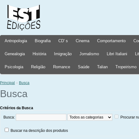
Antropologia
Biografia
CD' s
Cinema
Comportamento
Co
Genealogia
História
Imigração
Jornalismo
Libri Italiani
Li
Psicologia
Religião
Romance
Saúde
Talian
Tropeirismo
Principal
»
Busca
Busca
Critérios da Busca
Busca:
Procurar n
Buscar na descrição dos produtos