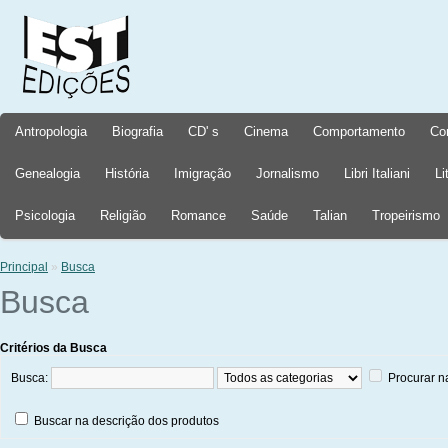
Antropologia
Biografia
CD' s
Cinema
Comportamento
Co
Genealogia
História
Imigração
Jornalismo
Libri Italiani
Li
Psicologia
Religião
Romance
Saúde
Talian
Tropeirismo
Principal
»
Busca
Busca
Critérios da Busca
Busca:
Procurar n
Buscar na descrição dos produtos