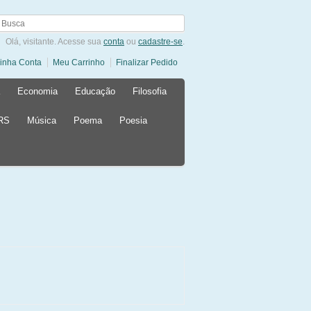
Olá, visitante. Acesse sua
conta
ou
cadastre-se
.
inha Conta
Meu Carrinho
Finalizar Pedido
Economia
Educação
Filosofia
 RS
Música
Poema
Poesia