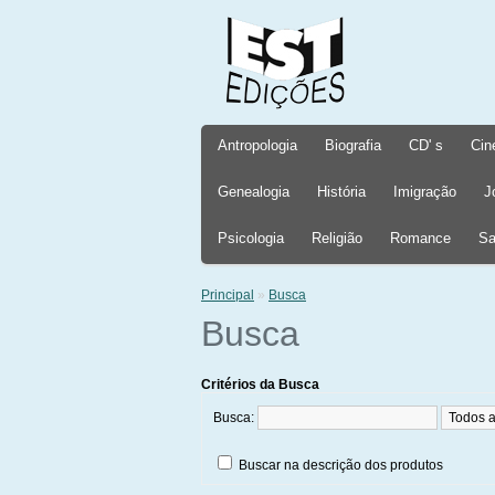
Antropologia
Biografia
CD' s
Cin
Genealogia
História
Imigração
J
Psicologia
Religião
Romance
Sa
Principal
»
Busca
Busca
Critérios da Busca
Busca:
Buscar na descrição dos produtos