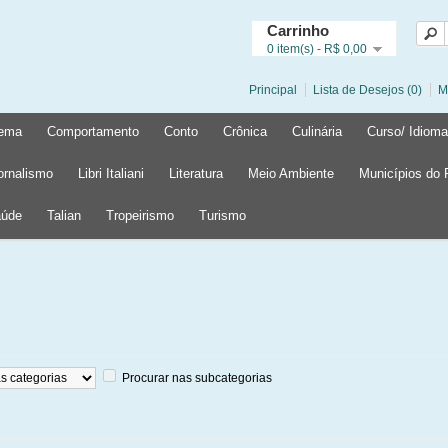
Carrinho
0 item(s) - R$ 0,00
Principal
Lista de Desejos (0)
M
ema
Comportamento
Conto
Crônica
Culinária
Curso/ Idioma
ornalismo
Libri Italiani
Literatura
Meio Ambiente
Municípios do
úde
Talian
Tropeirismo
Turismo
Procurar nas subcategorias