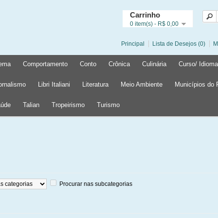
Carrinho
0 item(s) - R$ 0,00
Principal
Lista de Desejos (0)
M
ema
Comportamento
Conto
Crônica
Culinária
Curso/ Idioma
ornalismo
Libri Italiani
Literatura
Meio Ambiente
Municípios do
úde
Talian
Tropeirismo
Turismo
Procurar nas subcategorias