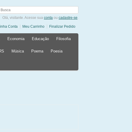
Olá, visitante. Acesse sua
conta
ou
cadastre-se
.
inha Conta
Meu Carrinho
Finalizar Pedido
Economia
Educação
Filosofia
 RS
Música
Poema
Poesia