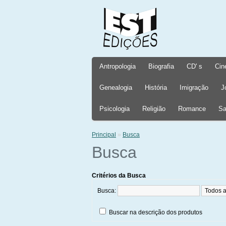
Antropologia
Biografia
CD' s
Cin
Genealogia
História
Imigração
J
Psicologia
Religião
Romance
Sa
Principal
»
Busca
Busca
Critérios da Busca
Busca:
Buscar na descrição dos produtos